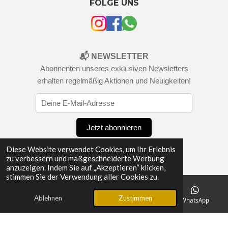
FOLGE UNS
📬 NEWSLETTER
Abonnenten unseres exklusiven Newsletters
erhalten regelmäßig Aktionen und Neuigkeiten!
Jetzt abonnieren
© 2025 - 2026 Swiss Parfum
Diese Website verwendet Cookies, um Ihr Erlebnis
zu verbessern und maßgeschneiderte Werbung
anzuzeigen. Indem Sie auf „Akzeptieren“ klicken,
stimmen Sie der Verwendung aller Cookies zu.
Ablehnen
Zustimmen
E-Mail
Telefon
Instagram
WhatsApp
Hier ist Ihr Rabattcode:
SWISS30
â Jetzt 30% auf alle DÃ¼fte!