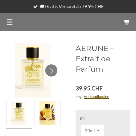
🚚 Gratis Versand ab 79.95 CHF
Zum
Hauptinhalt
springen
AERUNE –
Extrait de
Parfum
39,95 CHF
zzgl.
Versandkosten
ml